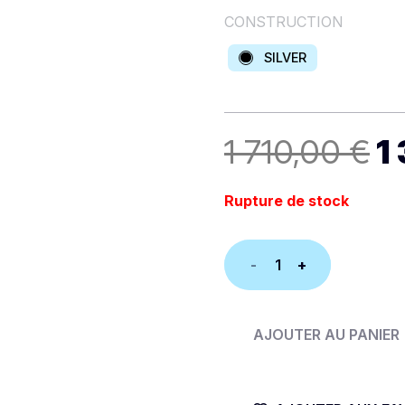
CONSTRUCTION
SILVER
L
1 710,00
€
1
p
in
ét
Rupture de stock
1
7
quantité
de
EXOCET
AJOUTER AU PANIER
CROSS
FREEWAVE