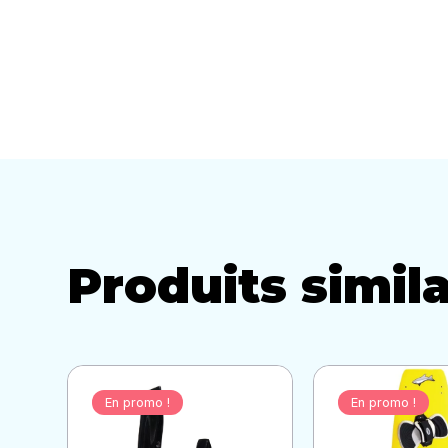
Produits simila
En promo !
En promo !