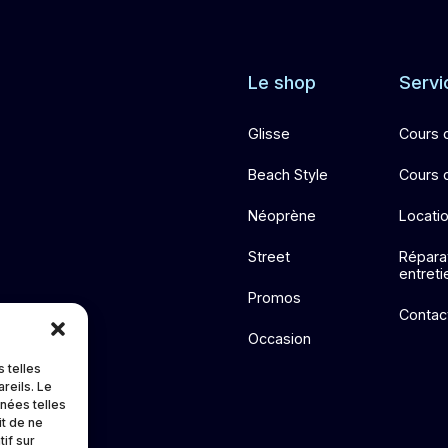
Le shop
Servi
Glisse
Cours 
Beach Style
Cours 
Néoprène
Locati
Street
Répara
entreti
Promos
Contac
Occasion
 telles
reils. Le
nnées telles
it de ne
if sur