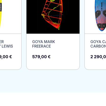
ER
GOYA MARK
GOYA C
 LEWIS
FREERACE
CARBO
Le
9,00
€
579,00
€
2 290,
x
prix
ial
actuel
t :
est :
,00 €.
499,00 €.