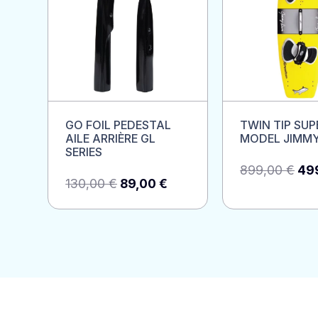
GO FOIL PEDESTAL
TWIN TIP SUP
AILE ARRIÈRE GL
MODEL JIMMY
SERIES
Le
899,00
€
49
Le
Le
130,00
€
89,00
€
pri
prix
prix
init
initial
actuel
étai
était :
est :
899
130,00 €.
89,00 €.