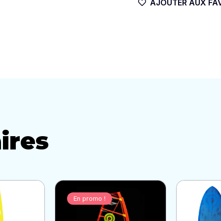
AJOUTER AUX FA
ires
En promo !