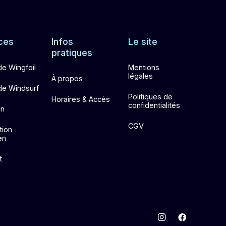
ces
Infos
Le site
pratiques
de Wingfoil
Mentions
légales
À propos
de Windsurf
Politiques de
Horaires & Accès
confidentialités
on
CGV
tion
en
t