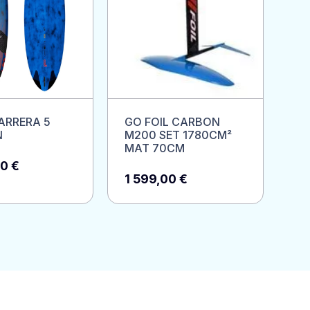
ARRERA 5
GO FOIL CARBON
GO
N
M200 SET 1780CM²
MAT 70CM
1 
00
€
1 599,00
€