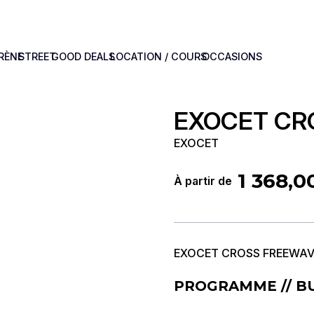
RÈNE
STREET
GOOD DEALS
LOCATION / COURS
OCCASIONS
EXOCET CR
EXOCET
1 368,
À partir de
EXOCET CROSS FREEWAV
PROGRAMME // B