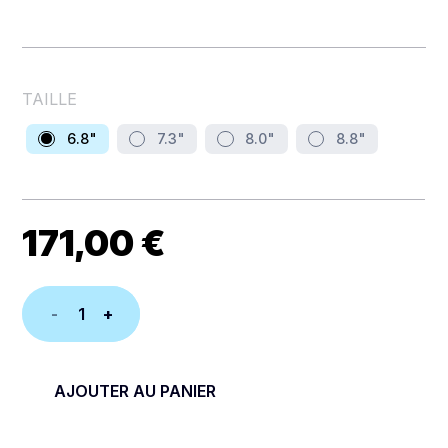
TAILLE
6.8"
7.3"
8.0"
8.8"
171,00
€
quantité
de
HOUSSE
AJOUTER AU PANIER
BOARD