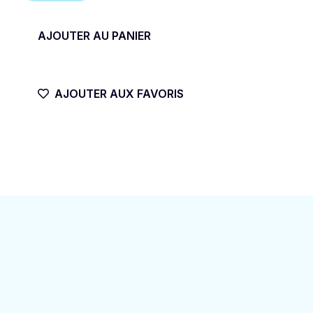
de
HOUSSE
AJOUTER AU PANIER
SURF
BOARD
AJOUTER AUX FAVORIS
BAG
OCEAN
&
EARTH
BARRY