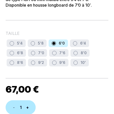
Disponible en housse longboard de 7’0 à 10′.
TAILLE
5'4
5'8
6'0
6'4
6'8
7'0
7'6
8'0
8'6
9'2
9'6
10'
67,00
€
quantité