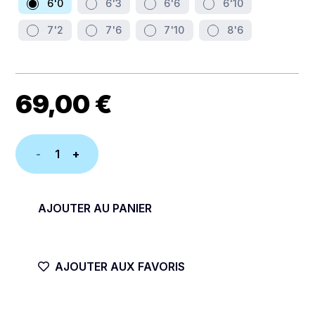
6'0
6'3
6'6
6'10
7'2
7'6
7'10
8'6
69,00
€
quantité
de
HOUSSE
AJOUTER AU PANIER
SURF
BOARD
AJOUTER AUX FAVORIS
BAG